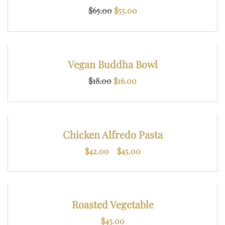
a
El
El
$
65.00
$
55.00
$
precio
precio
4
original
actual
5
era:
es:
¡OFERTA!
Vegan Buddha Bowl
.
$65.00.
$55.00.
0
El
El
$
18.00
$
16.00
0
precio
precio
original
actual
era:
es:
¡OFERTA!
Chicken Alfredo Pasta
$18.00.
$16.00.
Rango
$
42.00
-
$
45.00
de
precios:
desde
Roasted Vegetable
$42.00
$
45.00