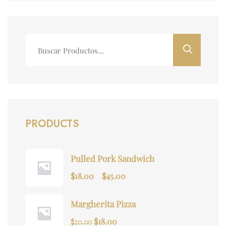
Buscar
por:
PRODUCTS
Pulled Pork Sandwich
Rango
$
18.00
-
$
45.00
de
precios:
Margherita Pizza
desde
El
El
$
18.00
$
20.00