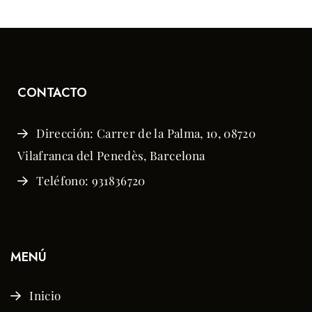
$65.00.
$55.00.
CONTACTO
Dirección: Carrer de la Palma, 10, 08720
Vilafranca del Penedès, Barcelona
Teléfono: 931836720
MENÚ
Inicio